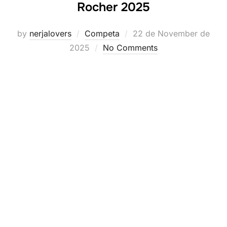
Rocher 2025
Posted
by
nerjalovers
Competa
22 de November de
on
2025
No Comments