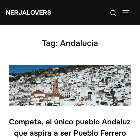
Skip
Search
NERJALOVERS
to
TOGG
for:
content
Tag:
Andalucia
Competa, el único pueblo Andaluz
que aspira a ser Pueblo Ferrero