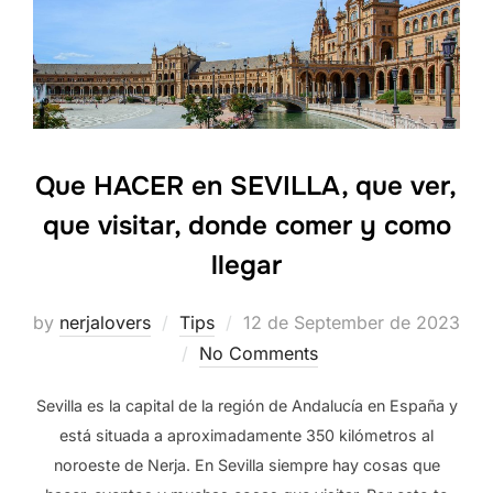
Que HACER en SEVILLA, que ver,
que visitar, donde comer y como
llegar
Posted
by
nerjalovers
Tips
12 de September de 2023
on
No Comments
Sevilla es la capital de la región de Andalucía en España y
está situada a aproximadamente 350 kilómetros al
noroeste de Nerja. En Sevilla siempre hay cosas que