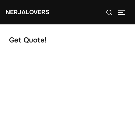
Skip
Search
to
NERJALOVERS
TOGG
for:
content
Get Quote!