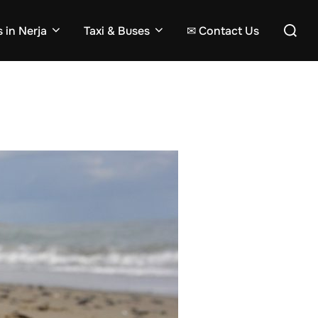
Search
 in Nerja
Taxi & Buses
✉ Contact Us
for: