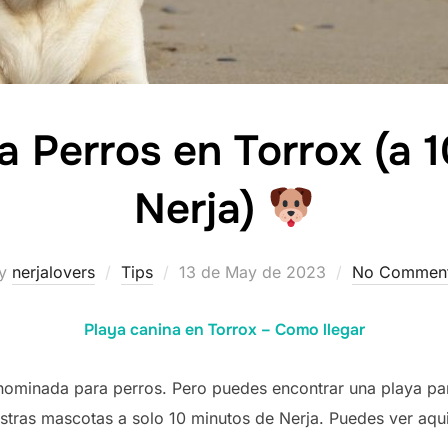
a Perros en Torrox (a 
Nerja)
Posted
y
nerjalovers
Tips
13 de May de 2023
No Commen
on
Playa canina en Torrox – Como llegar
nominada para perros. Pero puedes encontrar una playa par
stras mascotas a solo 10 minutos de Nerja. Puedes ver aqui