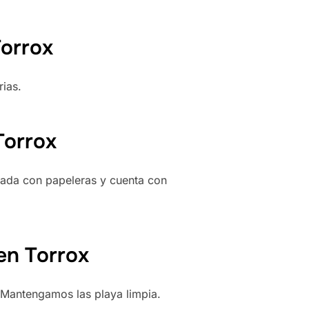
Torrox
rias.
Torrox
pada con papeleras y cuenta con
en Torrox
 Mantengamos las playa limpia.