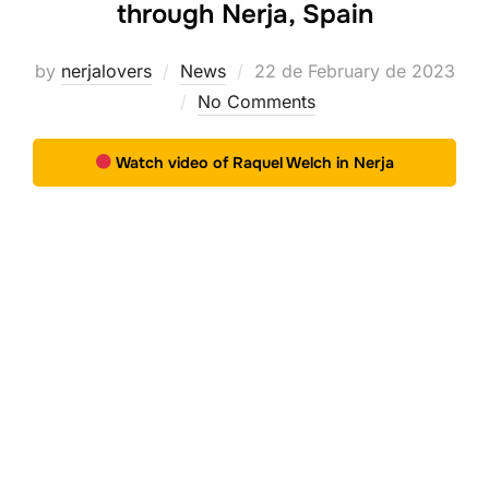
through Nerja, Spain
Posted
by
nerjalovers
News
22 de February de 2023
on
No Comments
Watch video of Raquel Welch in Nerja