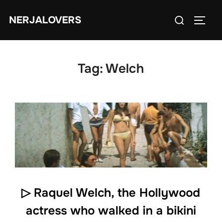
Skip
Search
NERJALOVERS
to
TOGG
for:
content
Tag:
Welch
▷ Raquel Welch, the Hollywood
actress who walked in a bikini