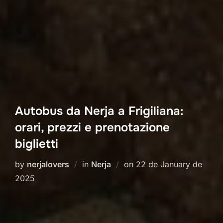
Autobus da Nerja a Frigiliana:
orari, prezzi e prenotazione
biglietti
Posted
by
nerjalovers
in
Nerja
on
22 de January de
on
2025