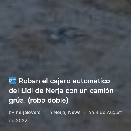
Roban el cajero automático
del Lidl de Nerja con un camión
grúa. (robo doble)
Posted
by
nerjalovers
in
Nerja
,
News
on
9 de August
on
de 2022