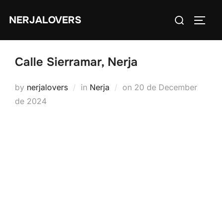
Skip
Search
NERJALOVERS
to
TOGG
for:
content
Calle Sierramar, Nerja
Posted
by
nerjalovers
in
Nerja
on
20 de December
on
de 2024