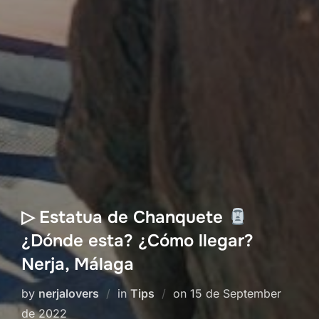
▷ Estatua de Chanquete
¿Dónde esta? ¿Cómo llegar?
Nerja, Málaga
Posted
by
nerjalovers
in
Tips
on
15 de September
on
de 2022