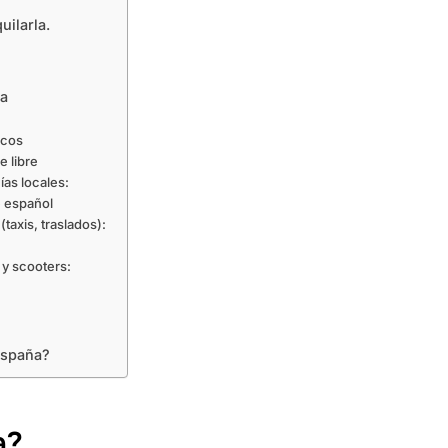
ilarla.
ja
icos
e libre
ías locales:
e español
(taxis, traslados):
 y scooters:
 España?
a?