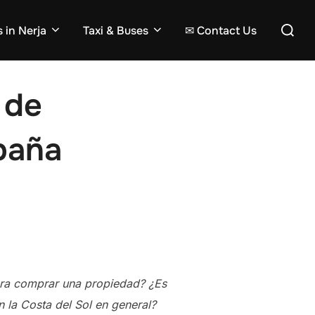
Search
 in Nerja
Taxi & Buses
✉ Contact Us
for:
 de
spaña
para comprar una propiedad? ¿Es
 la Costa del Sol en general?