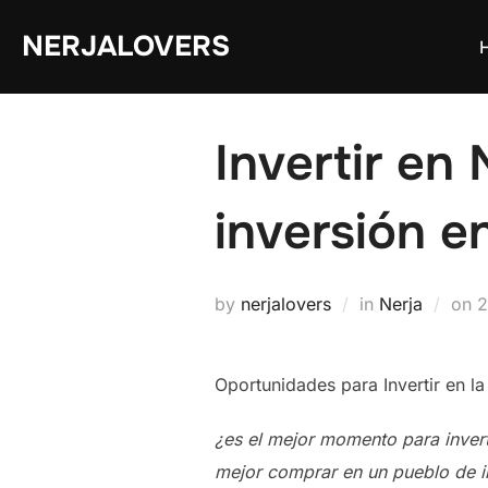
Skip
NERJALOVERS
to
content
Invertir en
inversión e
P
by
nerjalovers
in
Nerja
on
2
o
Oportunidades para Invertir en l
¿es el mejor momento para invert
mejor comprar en un pueblo de in