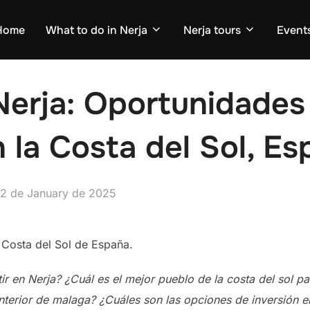
Home
What to do in Nerja
Nerja tours
Events
 Nerja: Oportunidades
n la Costa del Sol, E
osted
2 de January de 2025
n
a Costa del Sol de España.
ir en Nerja? ¿Cuál es el mejor pueblo de la costa del sol 
terior de malaga? ¿Cuáles son las opciones de inversión en