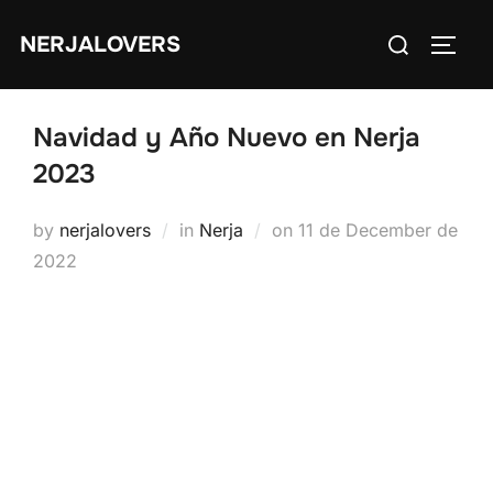
Skip
Search
NERJALOVERS
to
TOGG
for:
content
Navidad y Año Nuevo en Nerja
2023
Posted
by
nerjalovers
in
Nerja
on
11 de December de
on
2022