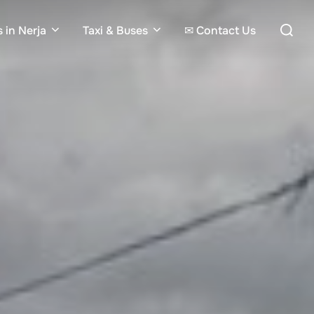
Search
 in Nerja
Taxi & Buses
✉ Contact Us
for: