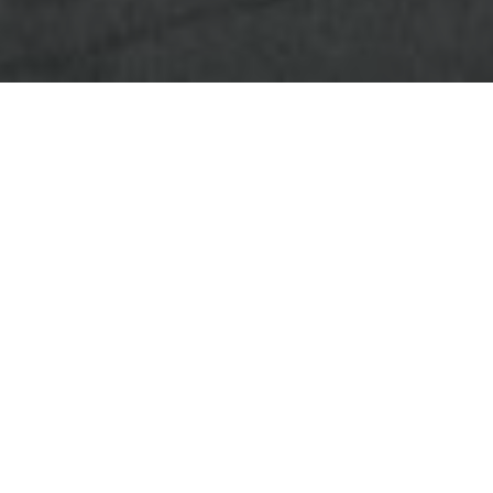
Busslinjen från Nerja till Malaga 
Viktigt: Det går en buss från Nerj
från Nerja till Malaga flygplats. 
från Nerja till flygplatsen.
För att boka bussen från Nerja 
och boka med din mobiltelefon. Ett 
kassan. Men här får du köa och v
Vi rekommenderar att du bokar o