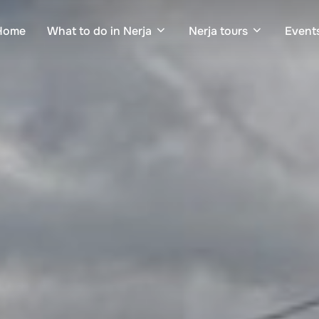
Home
What to do in Nerja
Nerja tours
Events