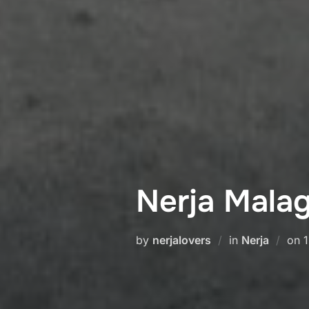
Nerja Malag
P
by
nerjalovers
in
Nerja
on