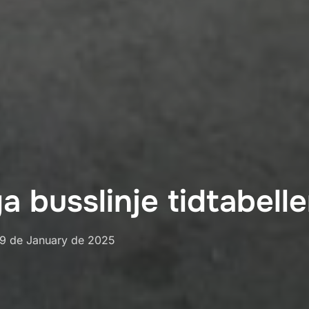
a busslinje tidtabelle
osted
19 de January de 2025
on