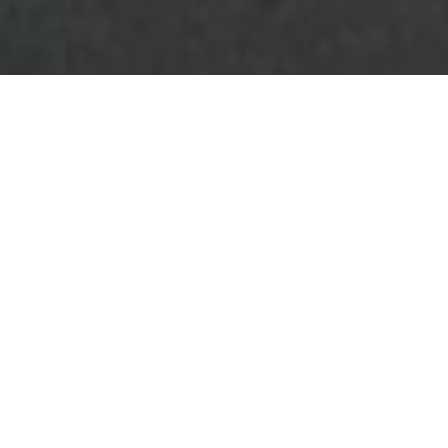
är en linje som går varje dag. Det går bussar från Nerja till
a till Malaga och från Malaga till Nerja. från tidig morgon ti
För att komma till Malaga flygplats rekommenderar vi att du b
till Malaga. Du kan boka på webbplatsen alsa.com. Du kan 
annat alternativ är att gå till busstationen i Nerja och köpa 
änta.
ch köper online.