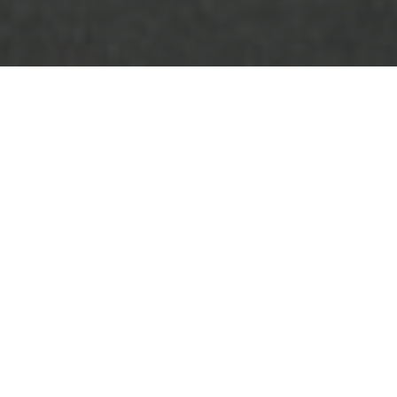
 Malaga varje timme.
ll kväll. Men det går inga bussar
okar en taxi. Det finns transfer
också ladda ner appen alsa.com
biljetten till Malaga direkt i