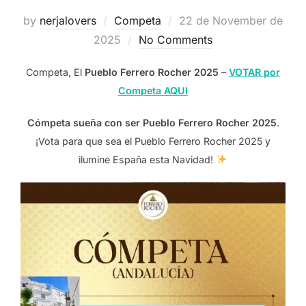
Posted
by
nerjalovers
Competa
22 de November de
on
2025
No Comments
Competa, El
Pueblo Ferrero Rocher 2025
–
VOTAR por
Competa AQUI
Cómpeta sueña con ser Pueblo Ferrero Rocher 2025
.
¡Vota para que sea el Pueblo Ferrero Rocher 2025 y
ilumine España esta Navidad!