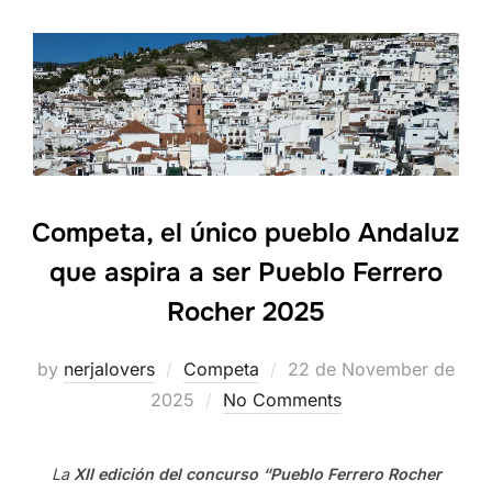
Competa, el único pueblo Andaluz
que aspira a ser Pueblo Ferrero
Rocher 2025
Posted
by
nerjalovers
Competa
22 de November de
on
2025
No Comments
La
XII edición del concurso “Pueblo Ferrero Rocher