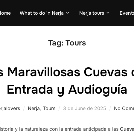
Home
What to do in Nerja
Nerja tours
Events
Tag:
Tours
s Maravillosas Cuevas 
Entrada y Audioguía
Posted
rjalovers
Nerja
,
Tours
3 de June de 2025
No Com
on
storia y la naturaleza con la entrada anticipada a las
Cueva