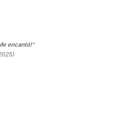
¡Me encantó!
“
2025)