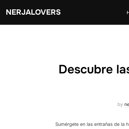
Skip
NERJALOVERS
to
content
Descubre la
by
ne
Sumérgete en las entrañas de la hi