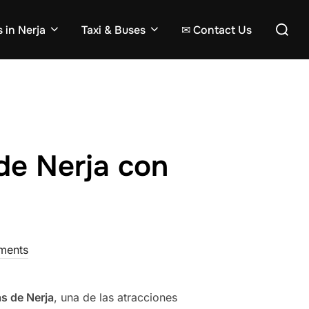
Search
 in Nerja
Taxi & Buses
✉ Contact Us
for:
de Nerja con
ments
s de Nerja
, una de las atracciones