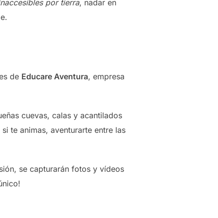
inaccesibles por tierra
, nadar en
le.
res de
Educare Aventura
, empresa
ueñas cuevas, calas y acantilados
y si te animas, aventurarte entre las
sión, se capturarán fotos y vídeos
único!