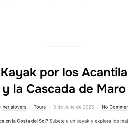
Kayak por los Acantil
y la Cascada de Maro
Posted
y
nerjalovers
Tours
3 de June de 2025
No Commen
on
ca en la Costa del Sol?
Súbete a un kayak y explora los ma