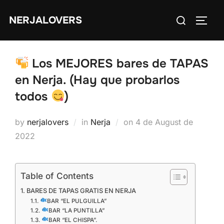
Skip
Search
NERJALOVERS
to
TOGG
for:
content
Los MEJORES bares de TAPAS
en Nerja. (Hay que probarlos
todos
)
Posted
by
nerjalovers
in
Nerja
on
4 de August de
on
2022
Table of Contents
BARES DE TAPAS GRATIS EN NERJA
BAR “EL PULGUILLA”
BAR “LA PUNTILLA”
BAR “EL CHISPA”.