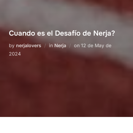
Cuando es el Desafío de Nerja?
Posted
by
nerjalovers
in
Nerja
on
12 de May de
on
2024