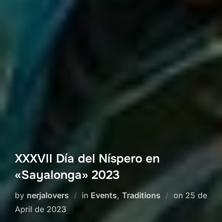
XXXVII Día del Níspero en
«Sayalonga» 2023
Posted
by
nerjalovers
in
Events
,
Traditions
on
25 de
on
April de 2023