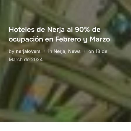
Hoteles de Nerja al 90% de
ocupación en Febrero y Marzo
Posted
by
nerjalovers
in
Nerja
,
News
on
18 de
on
March de 2024