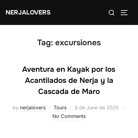
Skip
Search
NERJALOVERS
to
TOGG
for:
content
Tag:
excursiones
Aventura en Kayak por los
Acantilados de Nerja y la
Cascada de Maro
Posted
by
nerjalovers
Tours
3 de June de 2025
on
No Comments