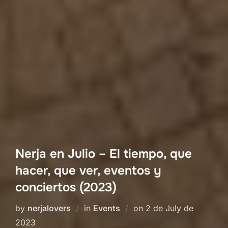
Nerja en Julio – El tiempo, que
hacer, que ver, eventos y
conciertos (2023)
Posted
by
nerjalovers
in
Events
on
2 de July de
on
2023